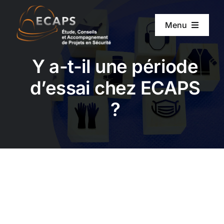
Passer
au
Menu
contenu
ACCUEIL
Y a-t-il une période
d’essai chez ECAPS
A PROPOS D’ECAPS
?
NOS SERVICES
NOTRE MÉTHODE
ACTUALITÉS
RECRUTEMENT