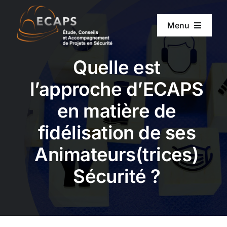
Passer
au
Menu
contenu
ACCUEIL
Quelle est
l’approche d’ECAPS
A PROPOS D’ECAPS
en matière de
NOS SERVICES
fidélisation de ses
Animateurs(trices)
NOTRE MÉTHODE
Sécurité ?
ACTUALITÉS
RECRUTEMENT