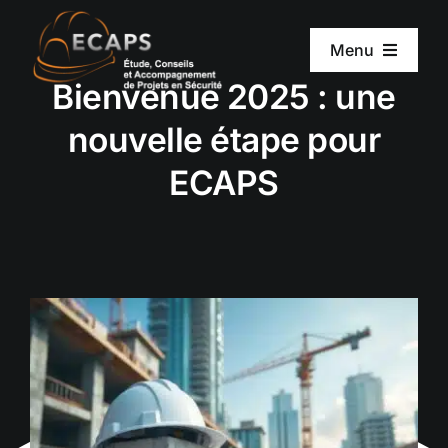
Passer
au
Menu
contenu
Bienvenue 2025 : une
ACCUEIL
nouvelle étape pour
A PROPOS D’ECAPS
ECAPS
NOS SERVICES
NOTRE MÉTHODE
ACTUALITÉS
RECRUTEMENT